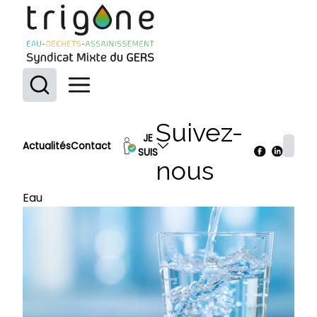
Trigone : Syndicat mixte du Gers
Ouvrir le menu
Suivez-
JE
Actualités
Contact
SUIS
nous
Eau